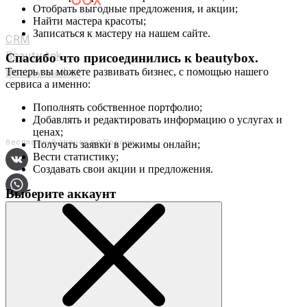
Отобрать выгодные предложения, и акции;
Мастерам и салонам
Найти мастера красоты;
Записаться к мастеру на нашем сайте.
CRM
Beauty link
Спасибо что присоединились к
beautybox
.
Beauty market
Теперь вы можете развивать бизнес, с помощью нашего
сервиса а именно:
Приложение
Мы в соц. сетях
Пополнять собственное портфолио;
Добавлять и редактировать информацию о услугах и
+7 (800) 551-80-29
ценах;
бесплатный звонок по России
Получать заявки в режимы онлайн;
Вести статистику;
Создавать свои акции и предложения.
Выберите аккаунт
О сервисе
Контакты