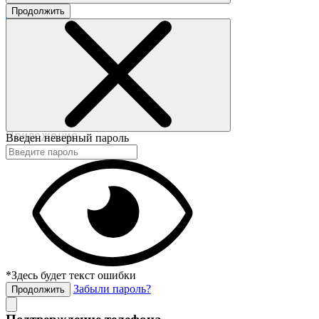
Продолжить
©2017-2020 beautybox.ru
Договор-оферта
Пользовательское соглашение
Политика конфиденциальности
Приложение
Введен неверный пароль
*Здесь будет текст ошибки
Забыли пароль?
Продолжить