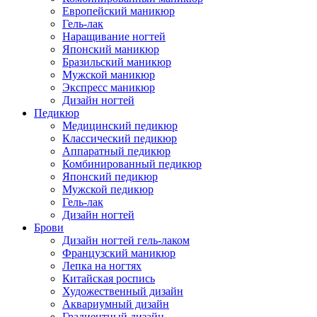
Европейский маникюр
Гель-лак
Наращивание ногтей
Японский маникюр
Бразильский маникюр
Мужской маникюр
Экспресс маникюр
Дизайн ногтей
Педикюр
Медицинский педикюр
Классический педикюр
Аппаратный педикюр
Комбинированный педикюр
Японский педикюр
Мужской педикюр
Гель-лак
Дизайн ногтей
Брови
Дизайн ногтей гель-лаком
Французский маникюр
Лепка на ногтях
Китайская роспись
Художественный дизайн
Аквариумный дизайн
Градиентный дизайн