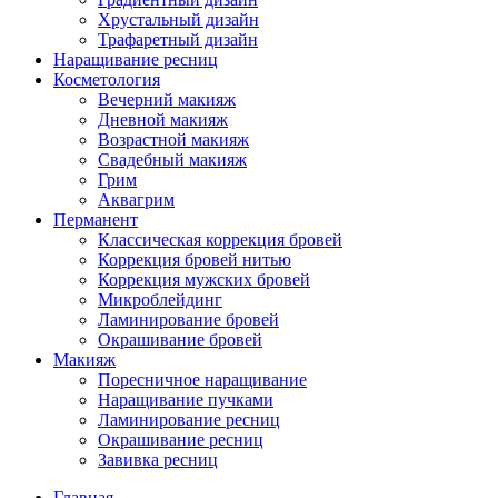
Хрустальный дизайн
Трафаретный дизайн
Наращивание ресниц
Косметология
Вечерний макияж
Дневной макияж
Возрастной макияж
Свадебный макияж
Грим
Аквагрим
Перманент
Классическая коррекция бровей
Коррекция бровей нитью
Коррекция мужских бровей
Микроблейдинг
Ламинирование бровей
Окрашивание бровей
Макияж
Поресничное наращивание
Наращивание пучками
Ламинирование ресниц
Окрашивание ресниц
Завивка ресниц
Главная