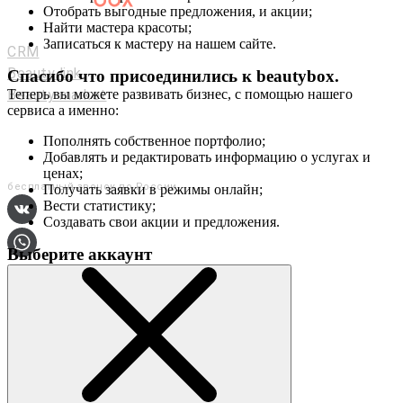
Отобрать выгодные предложения, и акции;
Мастерам и салонам
Найти мастера красоты;
Записаться к мастеру на нашем сайте.
CRM
Beauty link
Спасибо что присоединились к
beautybox
.
Beauty market
Теперь вы можете развивать бизнес, с помощью нашего
сервиса а именно:
Приложение
Мы в соц. сетях
Пополнять собственное портфолио;
Добавлять и редактировать информацию о услугах и
+7 (800) 551-80-29
ценах;
бесплатный звонок по России
Получать заявки в режимы онлайн;
Вести статистику;
Создавать свои акции и предложения.
Выберите аккаунт
О сервисе
Контакты