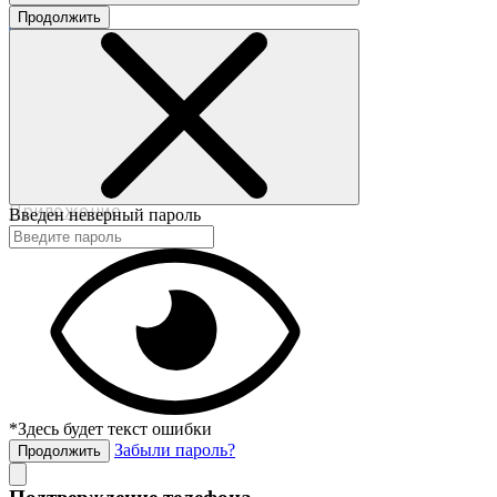
Продолжить
©2017-2020 beautybox.ru
Договор-оферта
Пользовательское соглашение
Политика конфиденциальности
Приложение
Введен неверный пароль
*Здесь будет текст ошибки
Забыли пароль?
Продолжить