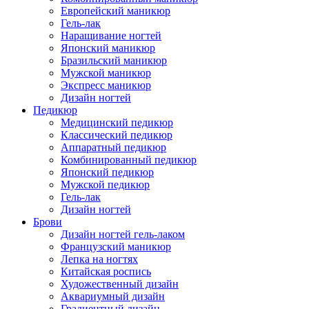
Европейский маникюр
Гель-лак
Наращивание ногтей
Японский маникюр
Бразильский маникюр
Мужской маникюр
Экспресс маникюр
Дизайн ногтей
Педикюр
Медицинский педикюр
Классический педикюр
Аппаратный педикюр
Комбинированный педикюр
Японский педикюр
Мужской педикюр
Гель-лак
Дизайн ногтей
Брови
Дизайн ногтей гель-лаком
Французский маникюр
Лепка на ногтях
Китайская роспись
Художественный дизайн
Аквариумный дизайн
Градиентный дизайн