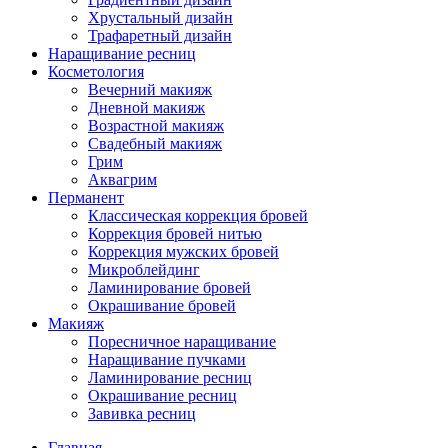
Хрустальный дизайн
Трафаретный дизайн
Наращивание ресниц
Косметология
Вечерний макияж
Дневной макияж
Возрастной макияж
Свадебный макияж
Грим
Аквагрим
Перманент
Классическая коррекция бровей
Коррекция бровей нитью
Коррекция мужских бровей
Микроблейдинг
Ламинирование бровей
Окрашивание бровей
Макияж
Поресничное наращивание
Наращивание пучками
Ламинирование ресниц
Окрашивание ресниц
Завивка ресниц
Главная