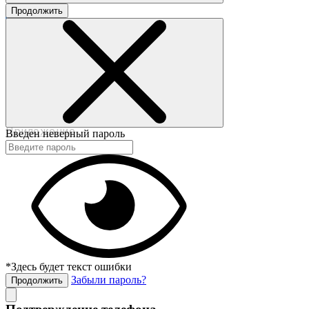
Продолжить
©2017-2020 beautybox.ru
Договор-оферта
Пользовательское соглашение
Политика конфиденциальности
Приложение
Введен неверный пароль
*Здесь будет текст ошибки
Забыли пароль?
Продолжить