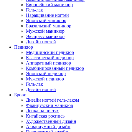
Европейский маникюр
Гель-лак
Наращивание ногтей
Японский маникюр
Бразильский маникюр
Мужской маникюр
Экспресс маникюр
Дизайн ногтей
Педикюр
Медицинский педикюр
Классический педикюр
Аппаратный педикюр
Комбинированный педикюр
Японский педикюр
Мужской педикюр
Гель-лак
Дизайн ногтей
Брови
Дизайн ногтей гель-лаком
Французский маникюр
Лепка на ногтях
Китайская роспись
Художественный дизайн
Аквариумный дизайн
Градиентный дизайн