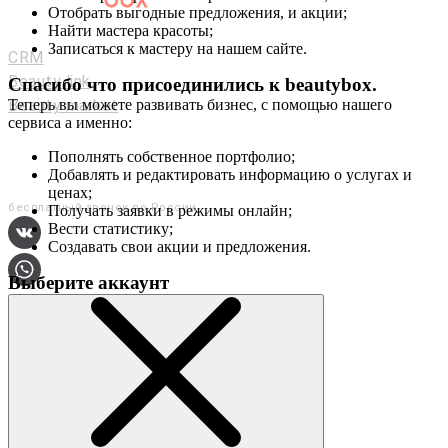
Отобрать выгодные предложения, и акции;
Мастерам и салонам
Найти мастера красоты;
Записаться к мастеру на нашем сайте.
CRM
Beauty link
Спасибо что присоединились к
beautybox
.
Beauty market
Теперь вы можете развивать бизнес, с помощью нашего
сервиса а именно:
Приложение
Мы в соц. сетях
Пополнять собственное портфолио;
Добавлять и редактировать информацию о услугах и
+7 (800) 551-80-29
ценах;
бесплатный звонок по России
Получать заявки в режимы онлайн;
Вести статистику;
Создавать свои акции и предложения.
Выберите аккаунт
О сервисе
Контакты