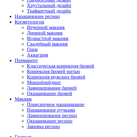
Хрустальный дизайн
Трафаретный дизайн
Наращивание ресниц
Косметология
Вечерний макияж
Дневной макияж
Возрастной макияж
Свадебный макияж
Грим
Аквагрим
Перманент
Классическая коррекция бровей
Коррекция бровей нитью
Коррекция мужских бровей
Микроблейдинг
Ламинирование бровей
Окрашивание бровей
Макияж
Поресничное наращивание
Наращивание пучками
Ламинирование ресниц
Окрашивание ресниц
Завивка ресниц
Главная