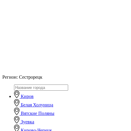
Регион:
Сестрорецк
Киров
Белая Холуница
Вятские Поляны
Зуевка
Кирово-Чепецк