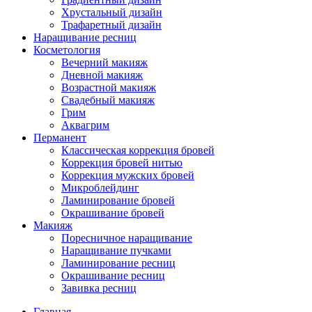
Хрустальный дизайн
Трафаретный дизайн
Наращивание ресниц
Косметология
Вечерний макияж
Дневной макияж
Возрастной макияж
Свадебный макияж
Грим
Аквагрим
Перманент
Классическая коррекция бровей
Коррекция бровей нитью
Коррекция мужских бровей
Микроблейдинг
Ламинирование бровей
Окрашивание бровей
Макияж
Поресничное наращивание
Наращивание пучками
Ламинирование ресниц
Окрашивание ресниц
Завивка ресниц
Главная