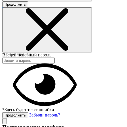
Продолжить
©2017-2020 beautybox.ru
Договор-оферта
Пользовательское соглашение
Политика конфиденциальности
Приложение
Введен неверный пароль
*Здесь будет текст ошибки
Забыли пароль?
Продолжить