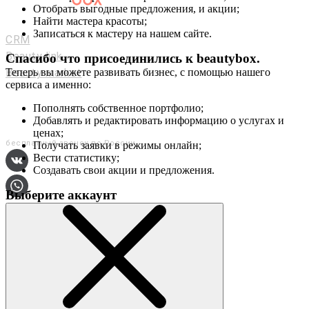
Отобрать выгодные предложения, и акции;
Мастерам и салонам
Найти мастера красоты;
Записаться к мастеру на нашем сайте.
CRM
Beauty link
Спасибо что присоединились к
beautybox
.
Beauty market
Теперь вы можете развивать бизнес, с помощью нашего
сервиса а именно:
Приложение
Мы в соц. сетях
Пополнять собственное портфолио;
Добавлять и редактировать информацию о услугах и
+7 (800) 551-80-29
ценах;
бесплатный звонок по России
Получать заявки в режимы онлайн;
Вести статистику;
Создавать свои акции и предложения.
Выберите аккаунт
О сервисе
Контакты