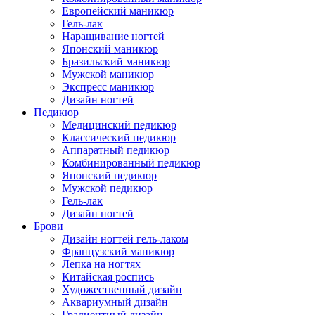
Европейский маникюр
Гель-лак
Наращивание ногтей
Японский маникюр
Бразильский маникюр
Мужской маникюр
Экспресс маникюр
Дизайн ногтей
Педикюр
Медицинский педикюр
Классический педикюр
Аппаратный педикюр
Комбинированный педикюр
Японский педикюр
Мужской педикюр
Гель-лак
Дизайн ногтей
Брови
Дизайн ногтей гель-лаком
Французский маникюр
Лепка на ногтях
Китайская роспись
Художественный дизайн
Аквариумный дизайн
Градиентный дизайн